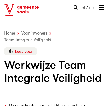
nl
/
de
Home
Voor inwoners
Team Integrale Veiligheid
Werkwijze TIV
Lees voor
Werkwijze Team
Integrale Veiligheid
De coördinator van het TIV verzamelt alle