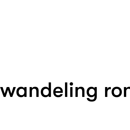
Cittaslow wandeling Rond(je) Lemieësj (8 km)
 wandeling ron