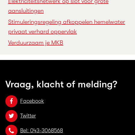
Elektriciteitsnetwerk op slot voor grote
aansluitingen
Stimuleringsregeling afkoppelen hemelwater
privaat verhard oppervlak
Verduurzaam je MKB
Vraag, klacht of melding?
Facebook
Twitter
Bel: 043-3068568