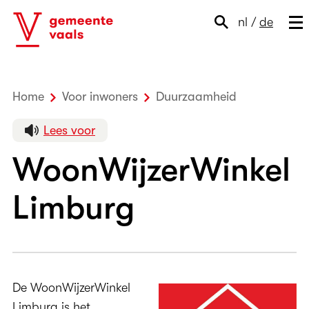
nl
/
de
Home
Voor inwoners
Duurzaamheid
WoonWijzer
Lees voor
WoonWijzerWinkel
Limburg
De WoonWijzerWinkel
Limburg is het