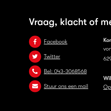
Vraag, klacht of m
Ko
Facebook
von
Twitter
629
Bel: 043-3068568
Wi
Stuur ons een mail
Ope