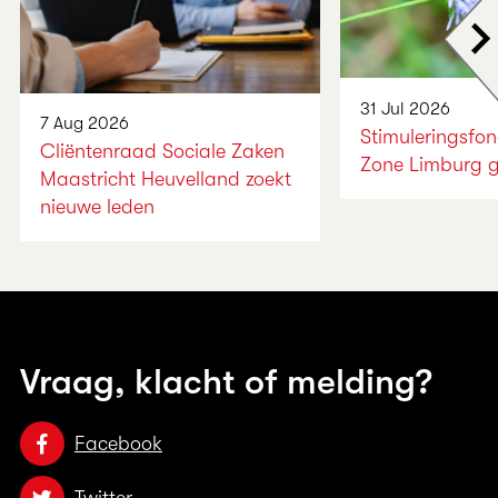
Vo
31 Jul 2026
7 Aug 2026
Stimuleringsfo
Cliëntenraad Sociale Zaken
Zone Limburg 
Maastricht Heuvelland zoekt
nieuwe leden
Vraag, klacht of melding?
Facebook