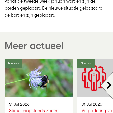
Vanaf de tweede week januari worden zijn de
borden geplaatst. De nieuwe situatie geldt zodra
de borden zijn geplaatst.
Meer actueel
Nieuws
Nieuws
Vo
31 Jul 2026
31 Jul 2026
Stimuleringsfonds Zoem
Vergadering va