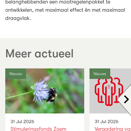
belanghebbenden een maatregelenpakket te
ontwikkelen, met maximaal effect én met maximaal
draagvlak.
Meer actueel
Nieuws
Nieuws
Vo
31 Jul 2026
31 Jul 2026
Stimuleringsfonds Zoem
Vergadering va